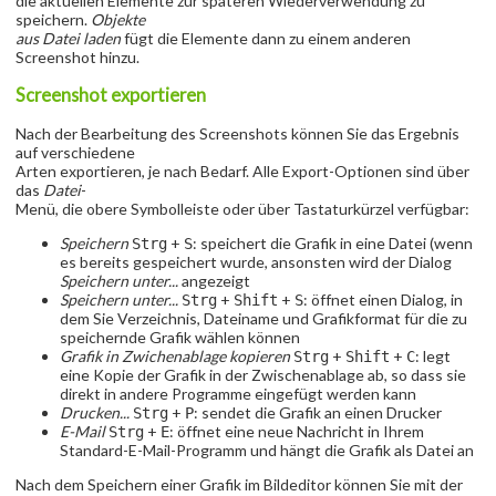
die aktuellen Elemente zur späteren Wiederverwendung zu
speichern.
Objekte
aus Datei laden
fügt die Elemente dann zu einem anderen
Screenshot hinzu.
Screenshot exportieren
Nach der Bearbeitung des Screenshots können Sie das Ergebnis
auf verschiedene
Arten exportieren, je nach Bedarf. Alle Export-Optionen sind über
das
Datei
-
Menü, die obere Symbolleiste oder über Tastaturkürzel verfügbar:
Speichern
+
: speichert die Grafik in eine Datei (wenn
Strg
S
es bereits gespeichert wurde, ansonsten wird der Dialog
Speichern unter...
angezeigt
Speichern unter...
+
+
: öffnet einen Dialog, in
Strg
Shift
S
dem Sie Verzeichnis, Dateiname und Grafikformat für die zu
speichernde Grafik wählen können
Grafik in Zwichenablage kopieren
+
+
: legt
Strg
Shift
C
eine Kopie der Grafik in der Zwischenablage ab, so dass sie
direkt in andere Programme eingefügt werden kann
Drucken...
+
: sendet die Grafik an einen Drucker
Strg
P
E-Mail
+
: öffnet eine neue Nachricht in Ihrem
Strg
E
Standard-E-Mail-Programm und hängt die Grafik als Datei an
Nach dem Speichern einer Grafik im Bildeditor können Sie mit der