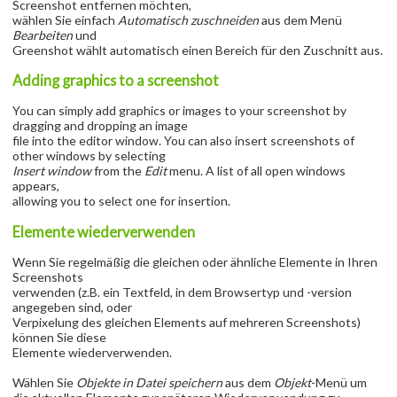
Screenshot entfernen möchten,
wählen Sie einfach
Automatisch zuschneiden
aus dem Menü
Bearbeiten
und
Greenshot wählt automatisch einen Bereich für den Zuschnitt aus.
Adding graphics to a screenshot
You can simply add graphics or images to your screenshot by
dragging and dropping an image
file into the editor window. You can also insert screenshots of
other windows by selecting
Insert window
from the
Edit
menu. A list of all open windows
appears,
allowing you to select one for insertion.
Elemente wiederverwenden
Wenn Sie regelmäßig die gleichen oder ähnliche Elemente in Ihren
Screenshots
verwenden (z.B. ein Textfeld, in dem Browsertyp und -version
angegeben sind, oder
Verpixelung des gleichen Elements auf mehreren Screenshots)
können Sie diese
Elemente wiederverwenden.
Wählen Sie
Objekte in Datei speichern
aus dem
Objekt
-Menü um