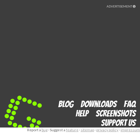
ADVERTISEMENT
Blog
Downloads
FAQ
Help
Screenshots
Support us
Report a
bug
· Suggest a
feature
·
sitemap
·
privacy policy
·
impressum